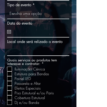
Tipo de evento
Data do evento
Local onde será relizado o evento
Quais serviços ou produtos tem
O
interesse e contratar:
*
b
Iluminação Cênica
r
Estrutura para Bandas
i
g
Painel LED
a
Passarela e Altar
t
Efeitos Especiais
ó
r
Piso Estrutural e/ou Paris
i
Cobertura Estrutural
o
Dj e/ou Banda