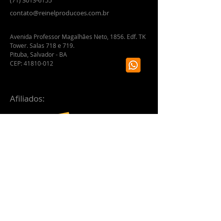
(71) 3013
-6155
contato@reinelproduco
es.com.br
Av
enida Professor Magalhães Neto, 1856. Edf. TK
Tower. Salas 718 e 719.
Pituba, Salvador - BA
CEP:
41810-012
Afiliados:
Selos: