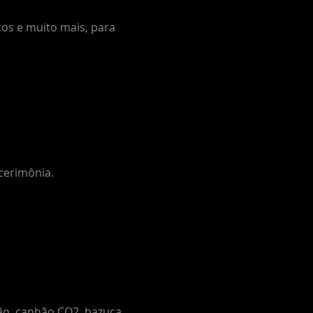
cos e muito mais, para
cerimônia.
ão, canhão CO2, bazuca